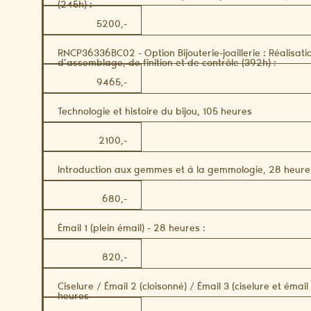
(245h) :
5200,-
RNCP36336BC02 - Option Bijouterie-joaillerie : Réalisati
d’assemblage, de finition et de contrôle (392h) :
9465,-
Technologie et histoire du bijou, 105 heures
2100,-
Introduction aux gemmes et à la gemmologie, 28 heure
680,-
Émail 1 (plein émail) - 28 heures :
820,-
Ciselure / Émail 2 (cloisonné) / Émail 3 (ciselure et émai
heures