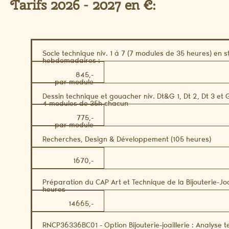
Tarifs 2026 - 2027 en €:
Socle technique niv. 1 à 7 (7 modules de 35 heures) en s
hebdomadaires :
845,-
par module
Dessin technique et gouacher niv. Dt&G 1, Dt 2, Dt 3 et 
4 modules de 35h chacun
775,-
par module
Recherches, Design & Développement (105 heures)
1670,-
Préparation du CAP Art et Technique de la Bijouterie-Joa
heures
14665,-
RNCP36336BC01 - Option Bijouterie-joaillerie : Analyse