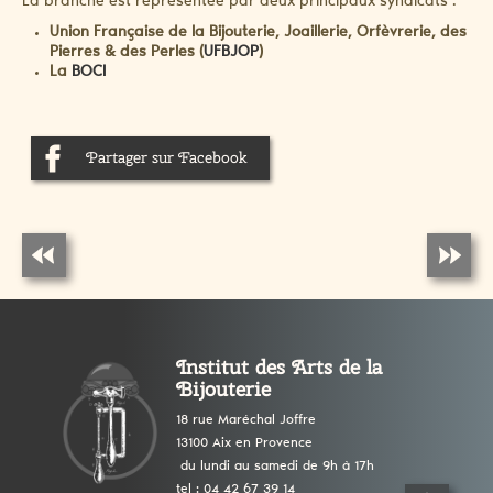
La branche est représentée par deux principaux syndicats :
Union Française de la Bijouterie, Joaillerie, Orfèvrerie, des
Pierres & des Perles (
UFBJOP
)
La
BOCI
Partager sur Facebook
Institut des Arts de la
Bijouterie
18 rue Maréchal Joffre
13100 Aix en Provence
du lundi au samedi de 9h à 17h
tel : 04 42 67 39 14