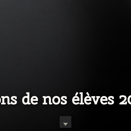
ns de nos élèves 2